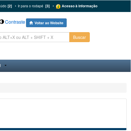
eúdo
[2]
•
Ir para o rodapé
[3]
•
Acesso à informação
Contraste
Voltar ao Website
Buscar
I