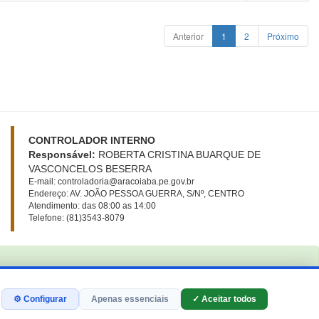
Anterior
1
2
Próximo
CONTROLADOR INTERNO
Responsável:
ROBERTA CRISTINA BUARQUE DE
VASCONCELOS BESERRA
E-mail: controladoria@aracoiaba.pe.gov.br
Endereço: AV. JOÃO PESSOA GUERRA, S/Nº, CENTRO
Atendimento: das 08:00 as 14:00
Telefone: (81)3543-8079
⚙ Configurar
Apenas essenciais
✓ Aceitar todos