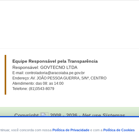
Equipe Responsável pela Transparência
Responsável: GOVTECNO LTDA
E-mail: controladoria@aracoiaba.pe.gov.br
Endereço: AV. JOÃO PESSOA GUERRA, S/Nº, CENTRO
Atendimento: das 08: as 14:00
Telefone: (81)3543-8079
Copyright
2008 - 2026
- Net use Sistemas
continuar, você concorda com nossa
Política de Privacidade
e com a
Política de Cookies