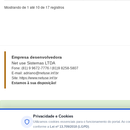
Mostrando de 1 até 10 de 17 registros
Empresa desenvolvedora
Net use Sistemas LTDA
Fone: (81) 9 9672-7776 / (81)9 8258-5807
E-mail: adriano@netuse.inf.br
Site: https://www.netuse.inf.br
Estamos à sua disposição!
Privacidade e Cookies
Utilizamos cookies essenciais para o funcionamento do portal. Ao 
conforme a
Lei nº 13.709/2018 (LGPD)
.