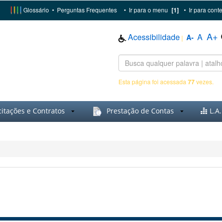
Glossário
•
Perguntas Frequentes
•
Ir para o menu
[1]
•
Ir para cont
A+
Acessibilidade
A
A-
|
Esta página foi acessada
77
vezes.
citações e Contratos
Prestação de Contas
L.A.