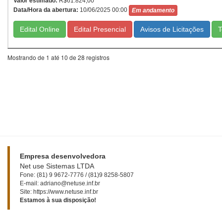
Valor estimado:
R$61.824,00
Data/Hora da abertura:
10/06/2025 00:00
Em andamento
Edital Online
Edital Presencial
T
Mostrando de 1 até 10 de 28 registros
Empresa desenvolvedora
Net use Sistemas LTDA
Fone: (81) 9 9672-7776 / (81)9 8258-5807
E-mail: adriano@netuse.inf.br
Site: https://www.netuse.inf.br
Estamos à sua disposição!