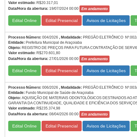
Valor estimado:
R$20.317,01
Data/Hora da abertura:
19/07/2024 00:00
Em andamento
Edital Online
Edital Presencial
T
Processo Número:
004/2026
,
Modalidade:
PREGÃO ELETRÔNICO Nº.002
Entidade:
Prefeitura Municipal de Araçoiaba
Objeto:
REGISTRO DE PREÇOS PARA FUTURA CONTRATAÇÃO DE SERVIÇ
Valor estimado:
R$270.601,80
Data/Hora da abertura:
27/01/2026 00:00
Em andamento
Edital Online
Edital Presencial
T
Processo Número:
006/2026
,
Modalidade:
PREGÃO ELETRÔNICO Nº.003
Entidade:
Fundo Municipal de Saúde de Araçoiaba
Objeto:
AQUISIÇÃO DE MATERIAIS ODONTOLÓGICOS DESTINADOS AO A
GARANTIA DA CONTINUIDADE, QUALIDADE E EFICIÊNCIA DOS SERVIÇ
Valor estimado:
R$235.374,98
Data/Hora da abertura:
08/04/2026 00:00
Em andamento
Edital Online
Edital Presencial
T