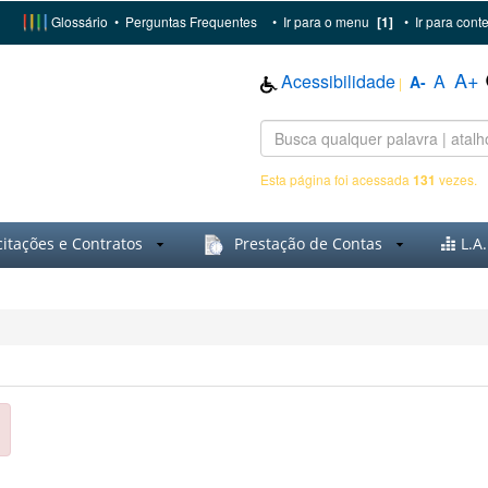
Glossário
•
Perguntas Frequentes
•
Ir para o menu
[1]
•
Ir para cont
A+
Acessibilidade
A
A-
|
Esta página foi acessada
131
vezes.
citações e Contratos
Prestação de Contas
L.A.