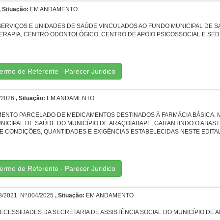
, Situação:
EM ANDAMENTO
IÇOS E UNIDADES DE SAÚDE VINCULADOS AO FUNDO MUNICIPAL DE SAÚDE DE
ERAPIA, CENTRO ODONTOLÓGICO, CENTRO DE APOIO PSICOSSOCIAL E SEDE
ermo de Referente - Parecer Juridico
/2026
, Situação:
EM ANDAMENTO
MENTO PARCELADO DE MEDICAMENTOS DESTINADOS À FARMÁCIA BÁSICA, 
UNICIPAL DE SAÚDE DO MUNICÍPIO DE ARAÇOIABAPE, GARANTINDO O ABA
 CONDIÇÕES, QUANTIDADES E EXIGÊNCIAS ESTABELECIDAS NESTE EDITAL
ermo de Referente - Parecer Juridico
/2021 Nº.004/2025
, Situação:
EM ANDAMENTO
ECESSIDADES DA SECRETARIA DE ASSISTÊNCIA SOCIAL DO MUNICÍPIO DE A