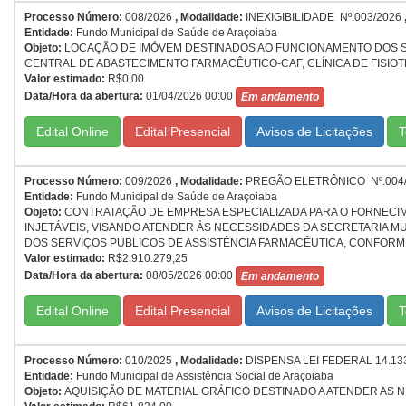
Processo Número:
008/2026
,
Modalidade:
INEXIGIBILIDADE Nº.003/2026
Entidade:
Fundo Municipal de Saúde de Araçoiaba
Objeto:
LOCAÇÃO DE IMÓVEM DESTINADOS AO FUNCIONAMENTO DOS SERV
CENTRAL DE ABASTECIMENTO FARMACÊUTICO-CAF, CLÍNICA DE FISIOT
Valor estimado:
R$0,00
Data/Hora da abertura:
01/04/2026 00:00
Em andamento
Edital Online
Edital Presencial
T
Processo Número:
009/2026
,
Modalidade:
PREGÃO ELETRÔNICO Nº.004
Entidade:
Fundo Municipal de Saúde de Araçoiaba
Objeto:
CONTRATAÇÃO DE EMPRESA ESPECIALIZADA PARA O FORNECI
INJETÁVEIS, VISANDO ATENDER ÀS NECESSIDADES DA SECRETARIA M
DOS SERVIÇOS PÚBLICOS DE ASSISTÊNCIA FARMACÊUTICA, CONFORME
Valor estimado:
R$2.910.279,25
Data/Hora da abertura:
08/05/2026 00:00
Em andamento
Edital Online
Edital Presencial
T
Processo Número:
010/2025
,
Modalidade:
DISPENSA LEI FEDERAL 14.133
Entidade:
Fundo Municipal de Assistência Social de Araçoiaba
Objeto:
AQUISIÇÃO DE MATERIAL GRÁFICO DESTINADO A ATENDER AS N