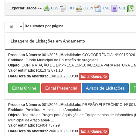
Exportar Dados »»
CSV
TXT
JSON
XML
SQL
Resultados por página
Listagem de Licitações em Andamento
Processo Número:
001/2026
,
Modalidade:
CONCORRÊNCIA Nº.001/2026
Entidade:
Fundo Municipal de Educação de Araçoiaba
Objeto:
CONTRATAÇÃO DE EMPRESA ESPECIALIZADA PARA PINTURA E 
Valor estimado:
R$1.372.071,10
Data/Hora da abertura:
13/01/2026 00:00
Em andamento
Edital Online
Edital Presencial
T
Processo Número:
001/2026
,
Modalidade:
PREGÃO ELETRÔNICO Nº.001
Entidade:
Prefeitura Municipal de Araçoiaba
Objeto:
Registro de Preços para Aquisição de Equipamentos de Informática (
Municipal de Araçoiaba/PE.
Valor estimado:
R$404.757,99
Data/Hora da abertura:
20/01/2026 00:00
Em andamento