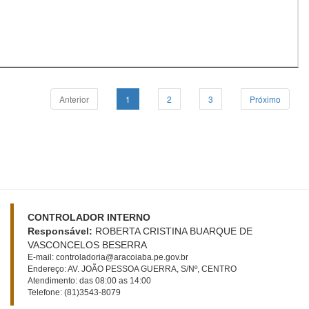
Anterior
1
2
3
Próximo
CONTROLADOR INTERNO
Responsável:
ROBERTA CRISTINA BUARQUE DE
VASCONCELOS BESERRA
E-mail: controladoria@aracoiaba.pe.gov.br
Endereço: AV. JOÃO PESSOA GUERRA, S/Nº, CENTRO
Atendimento: das 08:00 as 14:00
Telefone: (81)3543-8079