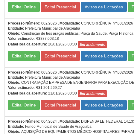
Edital Online
Edital Presencial
T
Processo Número:
002/2026
,
Modalidade:
CONCORRÊNCIA Nº.001/2026
Entidade:
Prefeitura Municipal de Araçoiaba
Objeto:
Construção de três praças públicas: Praça da Saúde, Praça Histórica
Valor estimado:
R$887.003,18
Data/Hora da abertura:
20/01/2026 00:00
Em andamento
Edital Online
Edital Presencial
T
Processo Número:
003/2026
,
Modalidade:
CONCORRÊNCIA Nº.002/2026
Entidade:
Prefeitura Municipal de Araçoiaba
Objeto:
CONTRATAÇÃO EMPRESA DE ENGENHARIA PARA EXECUÇÃO DE P
Valor estimado:
R$1.201.269,27
Data/Hora da abertura:
21/01/2026 00:00
Em andamento
Edital Online
Edital Presencial
T
Processo Número:
004/2024
,
Modalidade:
DISPENSA LEI FEDERAL 14.133
Entidade:
Fundo Municipal de Saúde de Araçoiaba
Objeto:
AQUISIÇÃO DE EQUIPAMENTOS MÉDICO HOSPITALARES PARA A