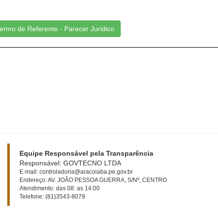
ermo de Referente - Parecer Juridico
Equipe Responsável pela Transparência
Responsável: GOVTECNO LTDA
E-mail: controladoria@aracoiaba.pe.gov.br
Endereço: AV. JOÃO PESSOA GUERRA, S/Nº, CENTRO
Atendimento: das 08: as 14:00
Telefone: (81)3543-8079