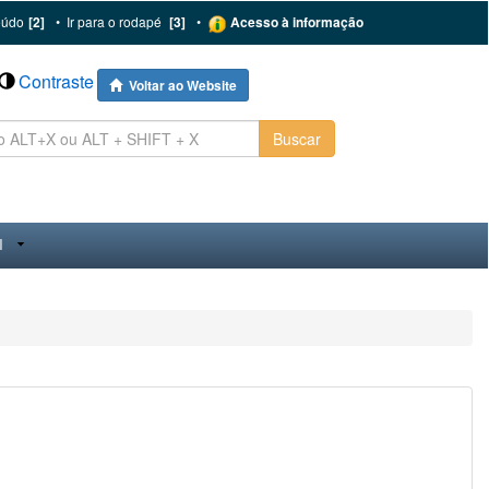
eúdo
[2]
•
Ir para o rodapé
[3]
•
Acesso à informação
Contraste
Voltar ao Website
Buscar
I