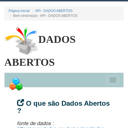
Página inicial
API - DADOS ABERTOS
Bem vindos(as) - API - DADOS ABERTOS
DADOS
ABERTOS
Tog
nav
O que são Dados Abertos
?
fonte de dados :