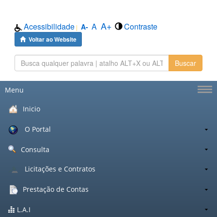
A+
Acessibilidade
A
Contraste
A-
|
Voltar ao Website
Buscar
Menu
Inicio
O Portal
Consulta
Licitações e Contratos
Prestação de Contas
L.A.I