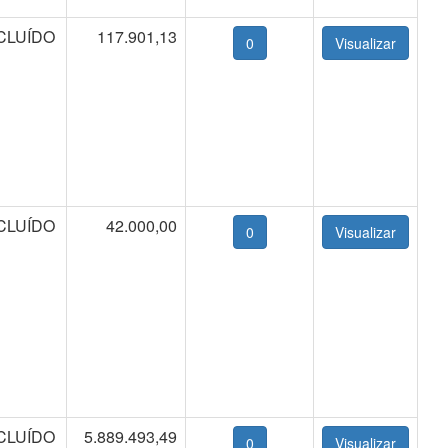
CLUÍDO
117.901,13
0
CLUÍDO
42.000,00
0
CLUÍDO
5.889.493,49
0