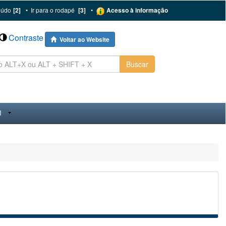
eúdo
[2]
•
Ir para o rodapé
[3]
•
Acesso à informação
Contraste
Voltar ao Website
Buscar
I