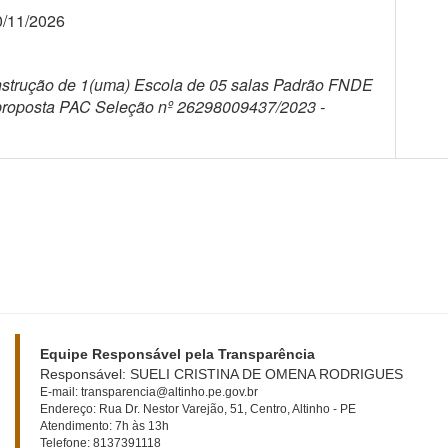
0/11/2026
nstrução de 1(uma) Escola de 05 salas Padrão FNDE
a proposta PAC Seleção nº 26298009437/2023 -
Equipe Responsável pela Transparência
Responsável: SUELI CRISTINA DE OMENA RODRIGUES
E-mail: transparencia@altinho.pe.gov.br
Endereço: Rua Dr. Nestor Varejão, 51, Centro, Altinho - PE
Atendimento: 7h às 13h
Telefone: 8137391118