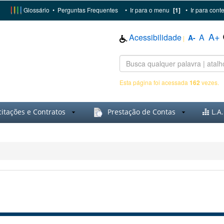
Glossário
•
Perguntas Frequentes
•
Ir para o menu
[1]
•
Ir para cont
A+
Acessibilidade
A
A-
|
Esta página foi acessada
162
vezes.
citações e Contratos
Prestação de Contas
L.A.