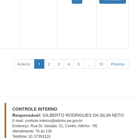
Anterior
1
2
3
4
5
…
10
Próximo
CONTROLE INTERNO
Responsável:
GILBERTO RODRIGUES DA SILVA NETO
E-mail: controle.interno@altinho.pe.gov.br
Endereço: Rua Dr. Varejão, 51, Centro, Altinho - PE
Atendimento: 7h às 13h
Telefone: 81 37391118