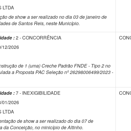
S LTDA
ão de show a ser realizado no dia 03 de janeiro de
dades de Santos Reis, neste Município.
idade :
2 - CONCORRÊNCIA
CON
0/12/2026
nstrução de 1 (uma) Creche Padrão FNDE - Tipo 2 no
inculada a Proposta PAC Seleção nº 26298006499/2023 -
idade :
7 - INEXIGIBILIDADE
CON
8/01/2026
S LTDA
ntação de show a ser realizado do dia 07 de
 da Conceição, no minicípio de Altinho.