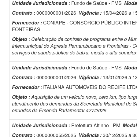
Unidade Jurisdicionada :
Fundo de Saúde - FMS
Moda
Contrato :
0000000001/2026
Vigência :
15/04/2026 a 1
Fornecedor :
CONIAPE - CONSÓRCIO PÚBLICO INT
FONTEIRAS
Objeto :
Celebração de contrato de programa entre o Mun
Intermunicipal do Agreste Pernambucano e Fronteiras -
serviços de saúde pública de baixa, media e alta complex
Unidade Jurisdicionada :
Fundo de Saúde - FMS
Moda
Contrato :
0000000001/2026
Vigência :
13/01/2026 a 1
Fornecedor :
ITALIANA AUTOMOVEIS DO RECIFE LT
Objeto :
Aquisição de um veículo novo, zero km, tipo fur
atendimento das demandas da Secretaria Municipal de Sa
oriundos da Emenda Parlamentar 477/2025.
Unidade Jurisdicionada :
Prefeitura Altinho - PM
Modal
Contrato :
0000000055/2025
Vigência :
30/12/2025 a 3