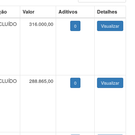
ção
Valor
Aditivos
Detalhes
CLUÍDO
316.000,00
0
CLUÍDO
288.865,00
0