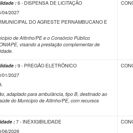
lidade :
6 - DISPENSA DE LICITAÇÃO
CON
5/04/2027
ERMUNICIPAL DO AGRESTE PERNAMBUCANO E
icípio de Altinho/PE e o Consórcio Público
 CONIAPE, visando a prestação complementar de
idade.
lidade :
9 - PREGÃO ELETRÔNICO
CON
3/01/2027
DA
gão, adaptado para ambulância, tipo B, destinado ao
úde do Município de Altinho/PE, com recursos
idade :
7 - INEXIGIBILIDADE
CON
0/06/2026