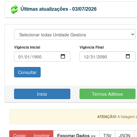
Últimas atualizações - 03/07/2026
Vigência Inicial
Vigência Final
Inicio
Termos Aditivos
ATENÇÃO!
A listagem 
Copiar
Imprimir
Exportar Dados »»
TSV
JSON