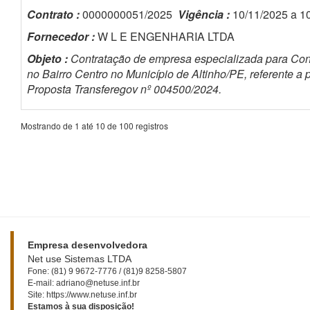
Contrato :
0000000051/2025
Vigência :
10/11/2025 a 1
Fornecedor :
W L E ENGENHARIA LTDA
Objeto :
Contratação de empresa especializada para Co
no Bairro Centro no Município de Altinho/PE, referente 
Proposta Transferegov nº 004500/2024.
Mostrando de 1 até 10 de 100 registros
Empresa desenvolvedora
Net use Sistemas LTDA
Fone: (81) 9 9672-7776 / (81)9 8258-5807
E-mail: adriano@netuse.inf.br
Site: https://www.netuse.inf.br
Estamos à sua disposição!