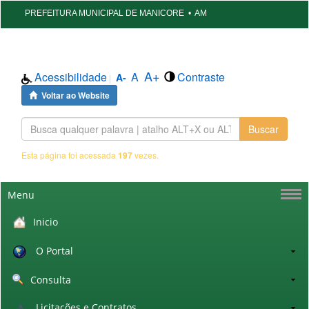
PREFEITURA MUNICIPAL DE MANICORE
•
AM
A+
Acessibilidade
A
Contraste
A-
|
Voltar ao Website
Buscar
Esta página foi acessada
197
vezes.
Menu
Inicio
O Portal
Consulta
Licitações e Contratos