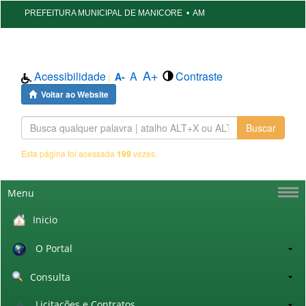
PREFEITURA MUNICIPAL DE MANICORE
•
AM
A+
Acessibilidade
A
Contraste
A-
|
Voltar ao Website
Buscar
Esta página foi acessada
199
vezes.
Menu
Inicio
O Portal
Consulta
Licitações e Contratos