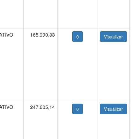
ATIVO
165.990,33
0
ATIVO
247.605,14
0