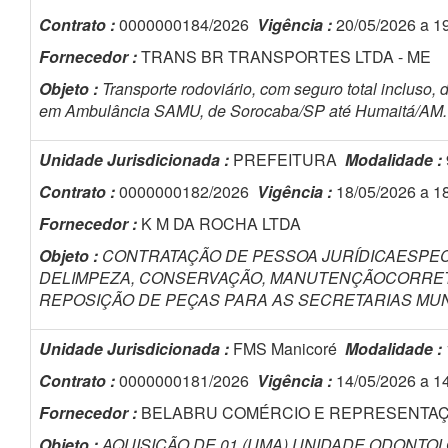
Contrato :
0000000184/2026
Vigência :
20/05/2026 a 1
Fornecedor :
TRANS BR TRANSPORTES LTDA - ME
Objeto :
Transporte rodoviário, com seguro total inclus
em Ambulância SAMU, de Sorocaba/SP até Humaitá/AM.
Unidade Jurisdicionada :
PREFEITURA
Modalidade :
Contrato :
0000000182/2026
Vigência :
18/05/2026 a 1
Fornecedor :
K M DA ROCHA LTDA
Objeto :
CONTRATAÇÃO DE PESSOA JURÍDICAESPEC
DELIMPEZA, CONSERVAÇÃO, MANUTENÇÃOCORRET
REPOSIÇÃO DE PEÇAS PARA AS SECRETARIAS MUNI
Unidade Jurisdicionada :
FMS Manicoré
Modalidade :
Contrato :
0000000181/2026
Vigência :
14/05/2026 a 1
Fornecedor :
BELABRU COMÉRCIO E REPRESENTA
Objeto :
AQUISIÇÃO DE 01 (UMA) UNIDADE ODONTO