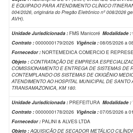
E EQUIPADO PARA ATENDIMENTO CLÍNICO ITINERANTE),
004/2026, originária do Pregão Eletrônico nº 008/2026 g
AVH).
Unidade Jurisdicionada :
FMS Manicoré
Modalidade :
Contrato :
0000000179/2026
Vigência :
08/05/2026 a 0
Fornecedor :
NORTEMEDICA COMERCIO E REPRES
Objeto :
CONTRATAÇÃO DE EMPRESA ESPECIALIZAD
COMISSIONAMENTO E ENTREGA DE SISTEMAS DE R
CONTEMPLANDO OS SISTEMAS DE OXIGÊNIO MEDICI
ATENDIMENTO AO HOSPITAL MUNICIPAL DE SANTO A
TRANSAMAZONICA, KM 180.
Unidade Jurisdicionada :
PREFEITURA
Modalidade :
Contrato :
0000000178/2026
Vigência :
07/05/2026 a 0
Fornecedor :
PALINI & ALVES LTDA
Objeto :
AQUISIÇÃO DE SECADOR METÁLICO CILÍNDR