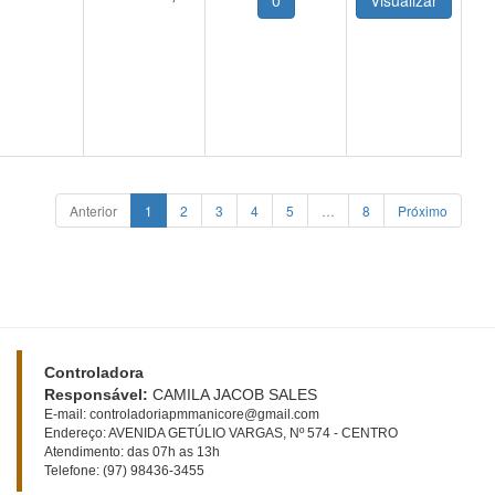
0
Anterior
1
2
3
4
5
…
8
Próximo
Controladora
Responsável:
CAMILA JACOB SALES
E-mail: controladoriapmmanicore@gmail.com
Endereço: AVENIDA GETÚLIO VARGAS, Nº 574 - CENTRO
Atendimento: das 07h as 13h
Telefone: (97) 98436-3455