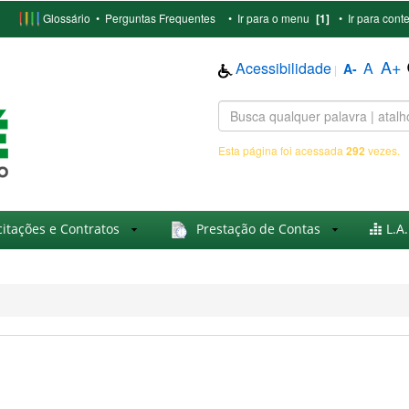
Glossário
•
Perguntas Frequentes
•
Ir para o menu
[1]
•
Ir para cont
A+
Acessibilidade
A
A-
|
Esta página foi acessada
292
vezes.
citações e Contratos
Prestação de Contas
L.A.