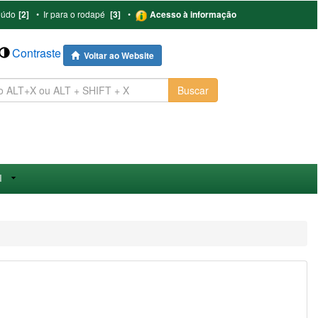
eúdo
[2]
•
Ir para o rodapé
[3]
•
Acesso à informação
Contraste
Voltar ao Website
Buscar
I