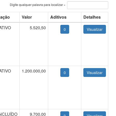
Digite qualquer palavra para localizar »
uação
Valor
Aditivos
Detalhes
ATIVO
5.520,50
0
ATIVO
1.200.000,00
0
NCLUÍDO
9.700,00
0