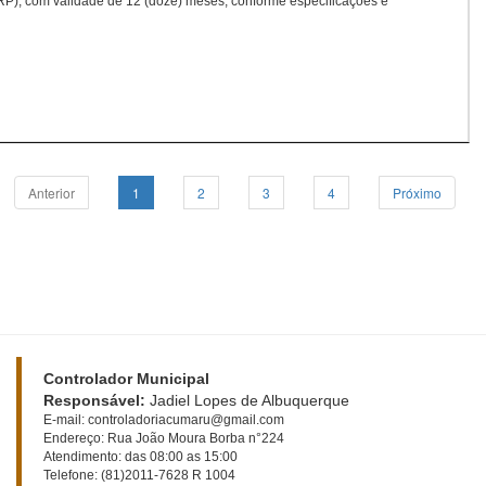
RP), com validade de 12 (doze) meses, conforme especificações e
Anterior
1
2
3
4
Próximo
Controlador Municipal
Responsável:
Jadiel Lopes de Albuquerque
E-mail: controladoriacumaru@gmail.com
Endereço: Rua João Moura Borba n°224
Atendimento: das 08:00 as 15:00
Telefone: (81)2011-7628 R 1004