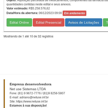
Objeto:
Aquisição parcelada de medicamentos, componentes da farmácia básic
quantidades contidas neste edital e seus anexos.
Valor estimado:
R$5.258.576,62
Data/Hora da abertura:
06/12/2023 09:00
Em andamento
Edital Online
Edital Presencial
T
Mostrando de 1 até 10 de 32 registros
Empresa desenvolvedora
Net use Sistemas LTDA
Fone: (81) 9 9672-7776 / (81)9 8258-5807
E-mail: adriano@netuse.inf.br
Site: https://www.netuse.inf.br
Estamos à sua disposição!