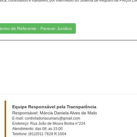
a, controlados e injetáveis, por intermédio do Sistema de Registro de Preços (S
ermo de Referente - Parecer Juridico
Equipe Responsável pela Transparência
Responsável: Márcia Daniela Alves de Melo
E-mail: controladoriacumaru@gmail.com
Endereço: Rua João de Moura Borba n°224
Atendimento: das 08: as 15:00
Telefone: (81)2011-7628 R.1004