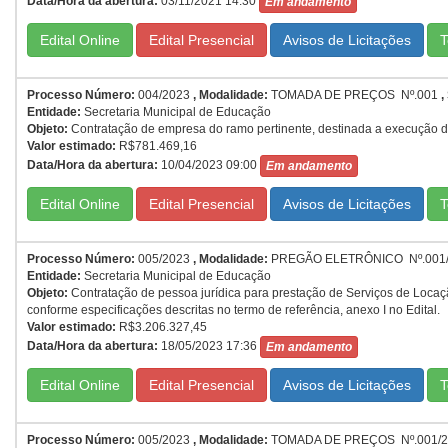
Data/Hora da abertura:
03/11/2021 14:30
Em andamento
Edital Online
Edital Presencial
T
Processo Número:
004/2023
,
Modalidade:
TOMADA DE PREÇOS Nº.001
,
Entidade:
Secretaria Municipal de Educação
Objeto:
Contratação de empresa do ramo pertinente, destinada a execução d
Valor estimado:
R$781.469,16
Data/Hora da abertura:
10/04/2023 09:00
Em andamento
Edital Online
Edital Presencial
T
Processo Número:
005/2023
,
Modalidade:
PREGÃO ELETRÔNICO Nº.001
Entidade:
Secretaria Municipal de Educação
Objeto:
Contratação de pessoa jurídica para prestação de Serviços de Loca
conforme especificações descritas no termo de referência, anexo I no Edital.
Valor estimado:
R$3.206.327,45
Data/Hora da abertura:
18/05/2023 17:36
Em andamento
Edital Online
Edital Presencial
T
Processo Número:
005/2023
,
Modalidade:
TOMADA DE PREÇOS Nº.001/2