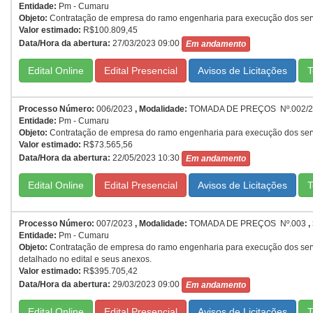
Entidade:
Pm - Cumaru
Objeto:
Contratação de empresa do ramo engenharia para execução dos servi
Valor estimado:
R$100.809,45
Data/Hora da abertura:
27/03/2023 09:00
Em andamento
Edital Online
Edital Presencial
T
Processo Número:
006/2023
,
Modalidade:
TOMADA DE PREÇOS Nº.002/2
Entidade:
Pm - Cumaru
Objeto:
Contratação de empresa do ramo engenharia para execução dos serv
Valor estimado:
R$73.565,56
Data/Hora da abertura:
22/05/2023 10:30
Em andamento
Edital Online
Edital Presencial
T
Processo Número:
007/2023
,
Modalidade:
TOMADA DE PREÇOS Nº.003
,
Entidade:
Pm - Cumaru
Objeto:
Contratação de empresa do ramo engenharia para execução dos serv
detalhado no edital e seus anexos.
Valor estimado:
R$395.705,42
Data/Hora da abertura:
29/03/2023 09:00
Em andamento
Edital Online
Edital Presencial
T