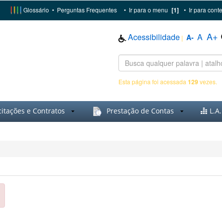
Glossário
•
Perguntas Frequentes
•
Ir para o menu
[1]
•
Ir para cont
A+
Acessibilidade
A
A-
|
Esta página foi acessada
129
vezes.
citações e Contratos
Prestação de Contas
L.A.