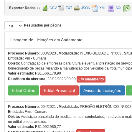
Exportar Dados »»
CSV
TXT
JSON
XML
SQL
Resultados por página
Listagem de Licitações em Andamento
Processo Número:
003/2023
,
Modalidade:
INEXIGIBILIDADE Nº.003
, Situ
Entidade:
Pm - Cumaru
Objeto:
Contratação de empresas para futura e eventual prestação de serviço
fornecimento de peças, visando a manutenção dos veículos da frota municipa
Valor estimado:
R$1.566.170,90
Data/Hora da abertura:
23/02/2023 09:00
Em andamento
Edital Online
Edital Presencial
T
Processo Número:
004/2021
,
Modalidade:
PREGÃO ELETRÔNICO Nº.002
Entidade:
Fms - Cumaru
Objeto:
Aquisição parcelada de medicamentos, controlados, injetáveis e mat
no edital e seus anexos.
Valor estimado:
R$1.992.985,77