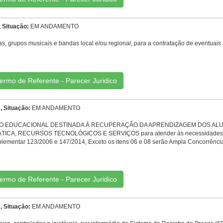
, Situação:
EM ANDAMENTO
s, grupos musicais e bandas local e/ou regional, para a contratação de eventuais
ermo de Referente - Parecer Juridico
, Situação:
EM ANDAMENTO
 SOLUÇÃO EDUCACIONAL DESTINADA À RECUPERAÇÃO DA APRENDIZAGEM DOS 
RECURSOS TECNOLÓGICOS E SERVIÇOS para atender às necessidades da peda
plementar 123/2006 e 147/2014, Exceto os itens 06 e 08 serão Ampla Concorrênci
ermo de Referente - Parecer Juridico
, Situação:
EM ANDAMENTO