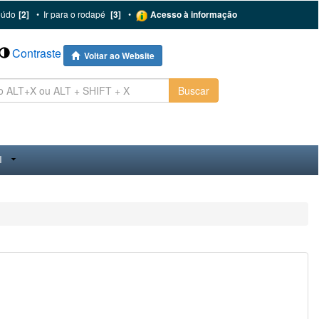
eúdo
[2]
•
Ir para o rodapé
[3]
•
Acesso à informação
Contraste
Voltar ao Website
Buscar
I