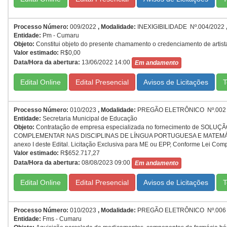
Processo Número:
009/2022
,
Modalidade:
INEXIGIBILIDADE Nº.004/2022
Entidade:
Pm - Cumaru
Objeto:
Constitui objeto do presente chamamento o credenciamento de artista
Valor estimado:
R$0,00
Data/Hora da abertura:
13/06/2022 14:00
Em andamento
Edital Online
Edital Presencial
T
Processo Número:
010/2023
,
Modalidade:
PREGÃO ELETRÔNICO Nº.002
Entidade:
Secretaria Municipal de Educação
Objeto:
Contratação de empresa especializada no fornecimento de
COMPLEMENTAR NAS DISCIPLINAS DE LÍNGUA PORTUGUESA E MATEMÁTICA, 
anexo I deste Edital. Licitação Exclusiva para ME ou EPP, Conforme Lei Com
Valor estimado:
R$652.717,27
Data/Hora da abertura:
08/08/2023 09:00
Em andamento
Edital Online
Edital Presencial
T
Processo Número:
010/2023
,
Modalidade:
PREGÃO ELETRÔNICO Nº.006
Entidade:
Fms - Cumaru