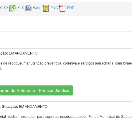
XLSX
XLS
Word
PNG
PDF
ação:
EM ANDAMENTO
s de reboque, manutenção preventiva, corretiva e serviços borracharia, com forne
l.
ermo de Referente - Parecer Juridico
, Situação:
EM ANDAMENTO
erial médico-hospitalar, para suprir as necessidades do Fundo Municipal de Saúd