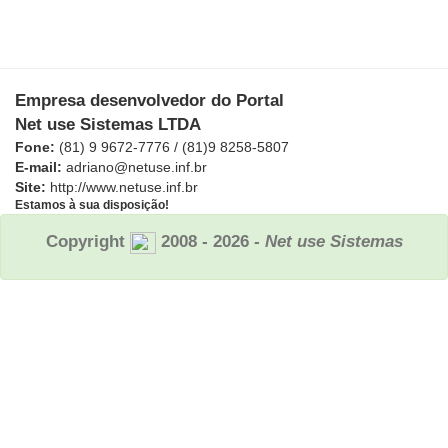
Empresa desenvolvedor do Portal
Net use Sistemas LTDA
Fone:
(81) 9 9672-7776 / (81)9 8258-5807
E-mail:
adriano@netuse.inf.br
Site:
http://www.netuse.inf.br
Estamos à sua disposição!
Copyright
2008 - 2026
- Net use Sistemas