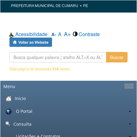
PREFEITURA MUNICIPAL DE CUMARU
•
PE
A+
Acessibilidade
A
Contraste
A-
|
Voltar ao Website
Buscar
Esta página foi acessada
216
vezes.
Menu
Inicio
O Portal
Consulta
Licitações e Contratos