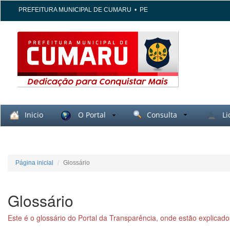
PREFEITURA MUNICIPAL DE CUMARU
•
PE
Inicio
O Portal
Consulta
Li
Página inicial
Glossário
Glossário
Este é o glossário do Portal da Transparência, onde estão explicados