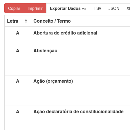
Copiar
Imprimir
Exportar Dados »»
TSV
JSON
X
Letra
Conceito / Termo
A
Abertura de crédito adicional
A
Abstenção
A
Ação (orçamento)
A
Ação declaratória de constitucionalidade