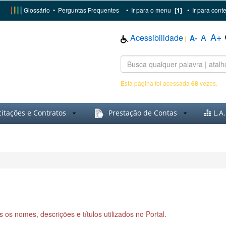
Glossário
•
Perguntas Frequentes
•
Ir para o menu
[1]
•
Ir para cont
A+
Acessibilidade
A
A-
|
Esta página foi acessada
68
vezes.
citações e Contratos
Prestação de Contas
L.A.
 os nomes, descrições e títulos utilizados no Portal.