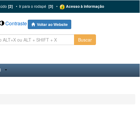
eúdo
[2]
•
Ir para o rodapé
[3]
•
Acesso à informação
Contraste
Voltar ao Website
Buscar
I