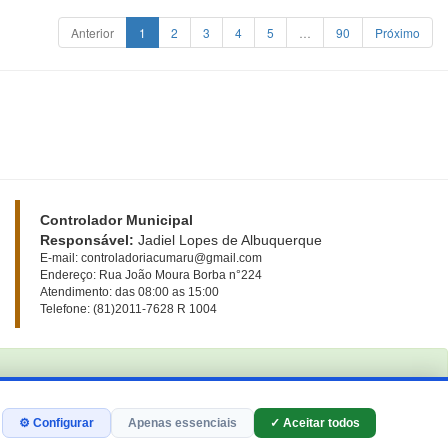
Anterior
1
2
3
4
5
…
90
Próximo
Controlador Municipal
Responsável:
Jadiel Lopes de Albuquerque
E-mail: controladoriacumaru@gmail.com
Endereço: Rua João Moura Borba n°224
Atendimento: das 08:00 as 15:00
Telefone: (81)2011-7628 R 1004
⚙ Configurar
Apenas essenciais
✓ Aceitar todos