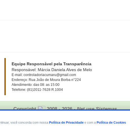
Equipe Responsável pela Transparência
Responsável: Márcia Daniela Alves de Melo
E-mail: controladoriacumaru@gmail.com
Endereço: Rua João de Moura Borba n°224
Atendimento: das 08: as 15:00
Telefone: (81)2011-7628 R.1004
Copyright
2008 - 2026
- Net use Sistemas
continuar, você concorda com nossa
Política de Privacidade
e com a
Política de Cookies