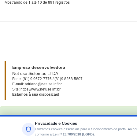
Mostrando de 1 até 10 de 891 registros
Empresa desenvolvedora
Net use Sistemas LTDA
Fone: (81) 9 9672-7776 / (81)9 8258-5807
E-mail: adriano@netuse.inf.br
Site: https://www.netuse.inf.br
Estamos à sua disposição!
Privacidade e Cookies
Utilizamos cookies essenciais para o funcionamento do portal. Ao 
conforme a
Lei nº 13.709/2018 (LGPD)
.