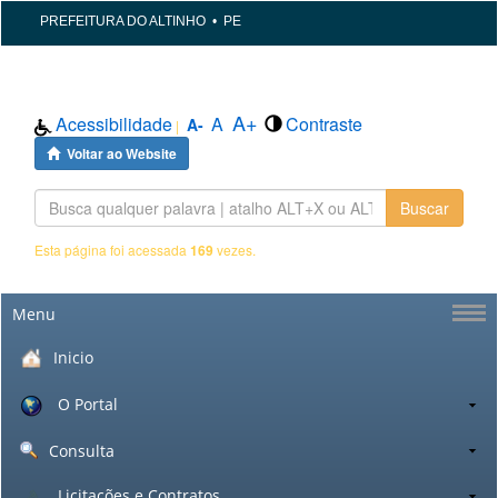
PREFEITURA DO ALTINHO
•
PE
A+
Acessibilidade
A
Contraste
A-
|
Voltar ao Website
Buscar
Esta página foi acessada
169
vezes.
Menu
Inicio
O Portal
Consulta
Licitações e Contratos