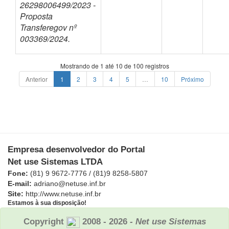
26298006499/2023 -
Proposta
Transferegov nº
003369/2024.
Mostrando de 1 até 10 de 100 registros
Anterior
1
2
3
4
5
…
10
Próximo
Empresa desenvolvedor do Portal
Net use Sistemas LTDA
Fone:
(81) 9 9672-7776 / (81)9 8258-5807
E-mail:
adriano@netuse.inf.br
Site:
http://www.netuse.inf.br
Estamos à sua disposição!
Copyright
2008 - 2026
- Net use Sistemas