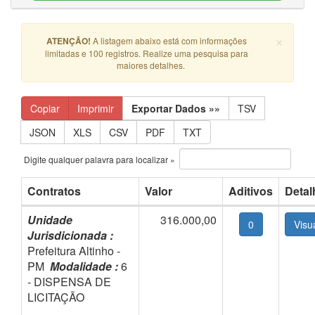
×
ATENÇÃO!
A listagem abaixo está com informações
limitadas e 100 registros. Realize uma pesquisa para
maiores detalhes.
Copiar
Imprimir
Exportar Dados »»
TSV
JSON
XLS
CSV
PDF
TXT
Digite qualquer palavra para localizar »
Contratos
Valor
Aditivos
Detal
Unidade
316.000,00
0
Jurisdicionada :
Prefeitura Altinho -
PM
Modalidade :
6
- DISPENSA DE
LICITAÇÃO