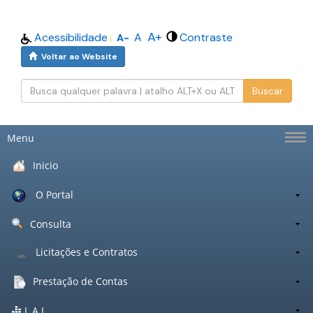
A+
Acessibilidade
A
Contraste
A-
|
Voltar ao Website
Buscar
Menu
Inicio
O Portal
Consulta
Licitações e Contratos
Prestação de Contas
L.A.I