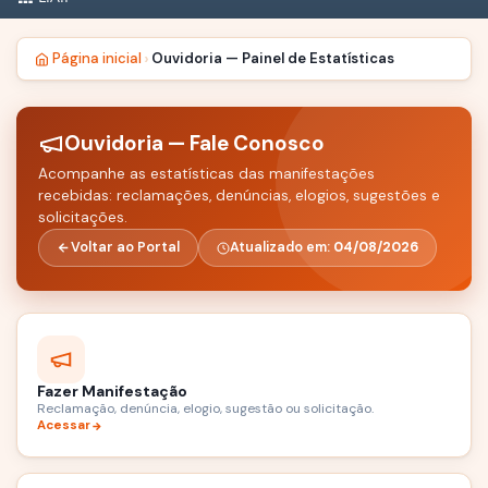
Página inicial
Ouvidoria — Painel de Estatísticas
Ouvidoria — Fale Conosco
Acompanhe as estatísticas das manifestações
recebidas: reclamações, denúncias, elogios, sugestões e
solicitações.
Voltar ao Portal
Atualizado em:
04/08/2026
Fazer Manifestação
Reclamação, denúncia, elogio, sugestão ou solicitação.
Acessar